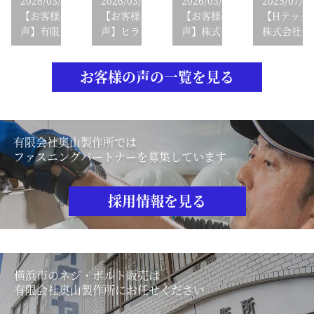
【お客様の
【お客様の
【お客様の
【Hテック
声】有限会
声】ヒラテ
声】株式会
株式会社
社島戸製作
ック第7工
社 サカイ車
様】在庫管
所様 在庫管
場様 在庫管
輌工業様
理支援サー
お客様の声の一覧を見る
理支援サー
理支援サー
（Cコース
ビス
ビス導入事
ビス導入事
導入事例）
例
例
有限会社奥山製作所では
ファスニングパートナーを募集しています
採用情報を見る
横浜市のネジ・ボルト販売は
有限会社奥山製作所にお任せください